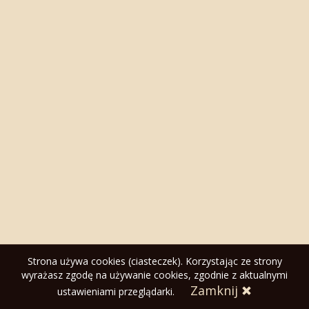
Strona używa cookies (ciasteczek). Korzystając ze strony
wyrażasz zgodę na używanie cookies, zgodnie z aktualnymi
©
2019 - 2026 hodowla Wi-An-Wa. All
Zula Design
Zamknij
ustawieniami przeglądarki.
rights reserved.