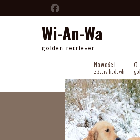
Wi-An-Wa
golden retriever
Nowości
O 
z życia hodowli
go