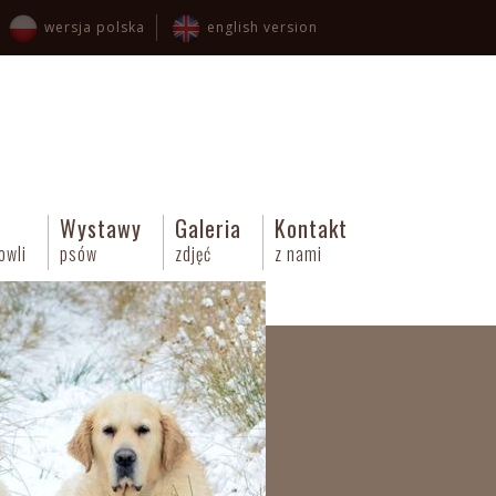
wersja polska
english version
Wystawy
Galeria
Kontakt
owli
psów
zdjęć
z nami