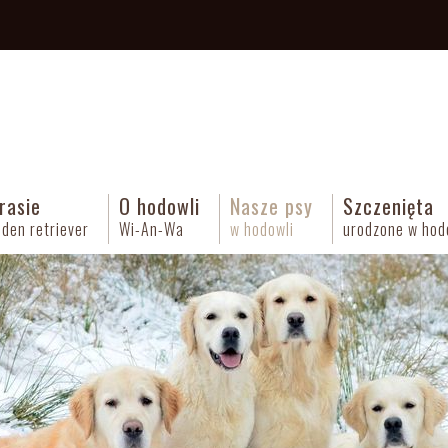
rasie
O hodowli
Nasze psy
Szczenięta
lden retriever
Wi-An-Wa
w hodowli
urodzone w hod